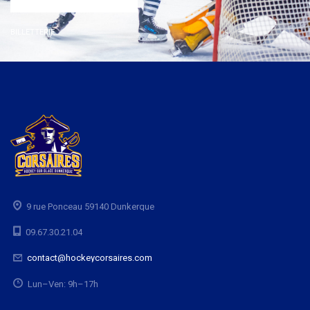
BILLETTERIE
9 rue Ponceau 59140 Dunkerque
09.67.30.21.04
contact@hockeycorsaires.com
Lun–Ven: 9h–17h