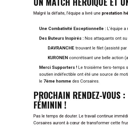
UN MATCH HÉROÏQUE ET U
Malgré la défaite, l’équipe a livré une
prestation h
Une Combativité Exceptionnelle :
L’équipe a 
Des Buteurs Inspirés :
Nos attaquants ont su 
DAVRANCHE
trouvant le filet (assisté p
KURONEN
concrétisant une belle action (
Merci Supporters !
Le troisième tiers-temps 
soutien indéfectible ont été une source de mot
le
7ème homme
des Corsaires.
PROCHAIN RENDEZ-VOUS : 
FÉMININ !
Pas le temps de douter. Le travail continue immé
Corsaires auront à cœur de transformer cette frustr