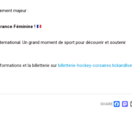
énement majeur :
France Féminine !
nternational. Un grand moment de sport pour découvrir et soutenir
ormations et la billetterie sur
billetterie-hockey-corsaires.tickandli
FA
SHARE