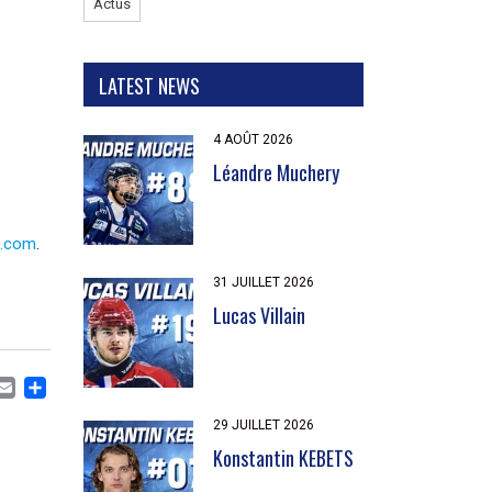
Actus
LATEST NEWS
4 AOÛT 2026
Léandre Muchery
ve.com
.
31 JUILLET 2026
Lucas Villain
CEBOOK
MASTODON
EMAIL
PARTAGER
29 JUILLET 2026
Konstantin KEBETS