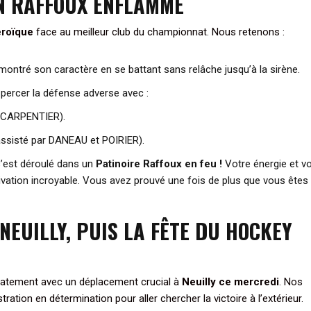
N RAFFOUX ENFLAMMÉ
éroïque
face au meilleur club du championnat. Nous retenons :
montré son caractère en se battant sans relâche jusqu’à la sirène.
percer la défense adverse avec :
ar CARPENTIER).
assisté par DANEAU et POIRIER).
s’est déroulé dans un
Patinoire Raffoux en feu !
Votre énergie et vo
ivation incroyable. Vous avez prouvé une fois de plus que vous êtes
NEUILLY, PUIS LA FÊTE DU HOCKEY
diatement avec un déplacement crucial à
Neuilly ce mercredi
. Nos
ation en détermination pour aller chercher la victoire à l’extérieur.