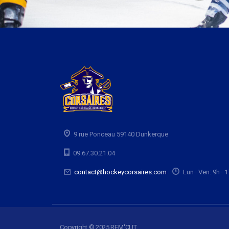
9 rue Ponceau 59140 Dunkerque
09.67.30.21.04
contact@hockeycorsaires.com
Lun–Ven: 9h–1
Copyright © 2025 REM'CUT